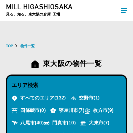
MILL HIGASHIOSAKA
夏季休暇のお知らせ：2026年8月8日(土)～8月16日(日)まで休業とさせていた
だきます。ご不便をおかけしますがよろしくお願いします。
見る、知る、東大阪の倉庫･工場
TOP
物件一覧
東大阪の物件一覧
エリア検索
すべてのエリア
(132)
交野市
(1)
四條畷市
(0)
寝屋川市
(7)
枚方市
(9)
八尾市
(40)
門真市
(10)
大東市
(7)