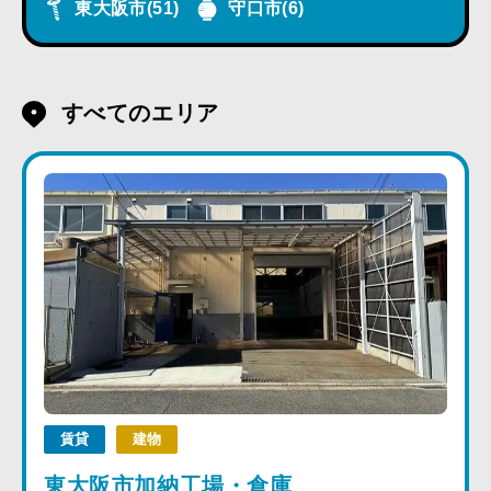
東大阪市
(51)
守口市
(6)
すべてのエリア
賃貸
建物
東大阪市加納工場・倉庫