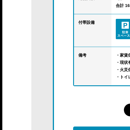
合計 165
付帯設備
備考
・家賃
・現状
・火災
・トイ