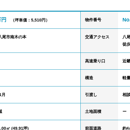
5万円
No
物件番号
（坪単価：5,510円）
八尾市南木の本
交通
アクセス
八尾
徒歩
高速乗り口
近
構造
軽量
1月
引渡し
相
域
土地面積
ー
.00㎡ (49.91坪)
前面道路
約4