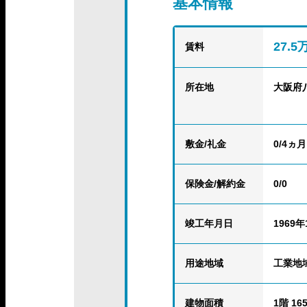
基本情報
27.
賃料
所在地
大阪府
敷金/礼金
0/4ヵ月
保険金
/解約金
0/0
竣工年月日
1969年
用途地域
工業地
建物面積
1階 165