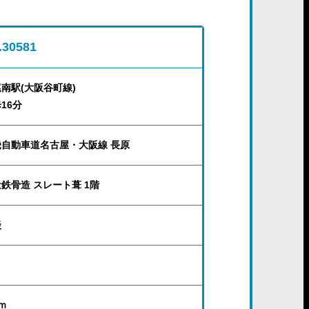
.30581
南駅(大阪谷町線)
16分
畿自動車道名古屋・大阪線 長原
鉄骨造 スレート葺 1階
談
ｍ