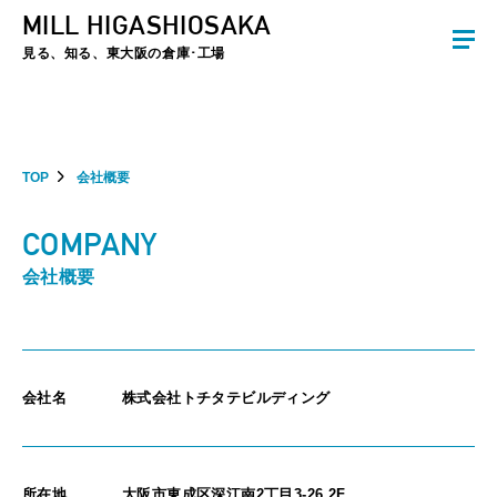
MILL HIGASHIOSAKA
夏季休暇のお知らせ：2026年8月8日(土)～8月16日(日)まで休業とさせていた
だきます。ご不便をおかけしますがよろしくお願いします。
見る、知る、東大阪の倉庫･工場
TOP
会社概要
COMPANY
会社概要
会社名
株式会社トチタテビルディング
所在地
大阪市東成区深江南2丁目3-26 2F