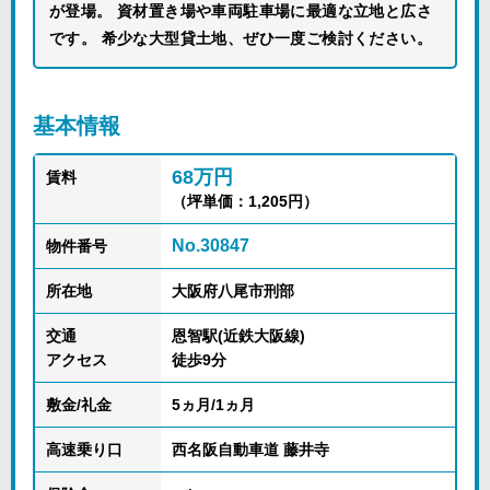
が登場。 資材置き場や車両駐車場に最適な立地と広さ
です。 希少な大型貸土地、ぜひ一度ご検討ください。
基本情報
68万円
賃料
（坪単価：1,205円）
No.30847
物件番号
所在地
大阪府八尾市刑部
交通
恩智駅(近鉄大阪線)
アクセス
徒歩9分
敷金/礼金
5ヵ月/1ヵ月
高速乗り口
西名阪自動車道 藤井寺