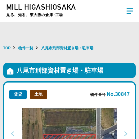
MILL HIGASHIOSAKA
夏季休暇のお知らせ：2026年8月8日(土)～8月16日(日)まで休業とさせていた
だきます。ご不便をおかけしますがよろしくお願いします。
見る、知る、東大阪の倉庫･工場
TOP
物件一覧
八尾市刑部資材置き場・駐車場
八尾市刑部資材置き場・駐車場
No.30847
賃貸
土地
物件番号