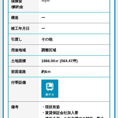
保険金
ー/ー
/解約金
構造
ー
竣工年月日
ー
引渡し
その他
用途地域
調整区域
土地面積
1866.00㎡ (564.47坪)
前面道路
約6ｍ
付帯設備
備考
・現状有姿
・賃貸保証会社加入要