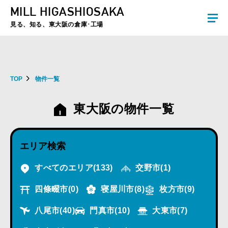
MILL HIGASHIOSAKA
夏季休暇のお知らせ：2026年8月8日(土)～8月16日(日)まで休業とさせていた
だきます。ご不便をおかけしますがよろしくお願いします。
見る、知る、東大阪の倉庫･工場
TOP
物件一覧
東大阪の物件一覧
エリア検索
すべてのエリア
(133)
交野市
(1)
四條畷市
(0)
寝屋川市
(8)
枚方市
(9)
八尾市
(40)
門真市
(10)
大東市
(7)