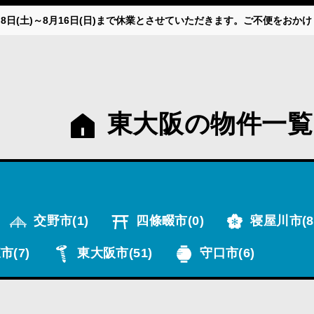
月8日(土)～8月16日(日)まで休業とさせていただきます。ご不便をお
東大阪の物件一覧
交野市
(1)
四條畷市
(0)
寝屋川市
(8
市
(7)
東大阪市
(51)
守口市
(6)