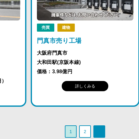
売買
建物
門真市売り工場
大阪府門真市
大和田駅(京阪本線)
価格：3.98億円
円）
詳しくみる
1
2