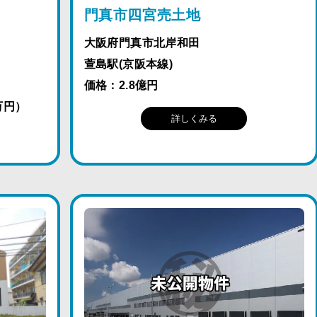
門真市四宮売土地
大阪府門真市北岸和田
萱島駅(京阪本線)
価格：2.8億円
万円）
詳しくみる