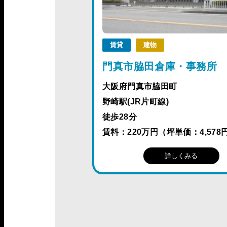
賃貸
建物
門真市脇田倉庫・事務所
大阪府門真市脇田町
野崎駅(JR片町線)
徒歩28分
賃料：220万円（坪単価：4,578
詳しくみる