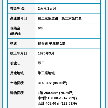
敷金/礼金
2ヵ月/2ヵ月
高速乗り口
第二京阪道路 第二京阪門真
保険金
0/0
/解約金
構造
鉄骨造 平屋建 1階
竣工年月日
1970年3月
引渡し
即日
用途地域
準工業地域
土地面積
314.04㎡ (94.99坪)
建物面積
1階 250.40㎡ (75.74坪)
中2階 158.00㎡ (47.79坪)
合計 408.40㎡ (123.53坪)