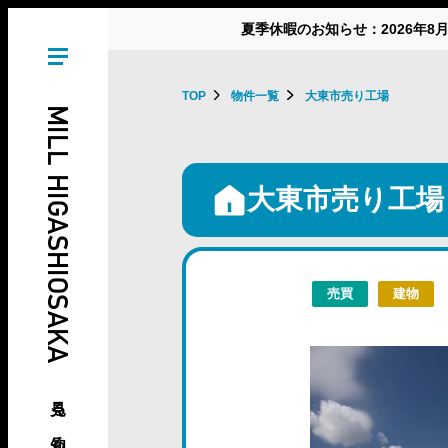
夏季休暇のお知らせ：2026年8
TOP
物件一覧
大東市売り工場
MILL HIGASHIOSAKA
大東市売り工場
売買
建物
見る、知る、東大阪の倉庫･工場