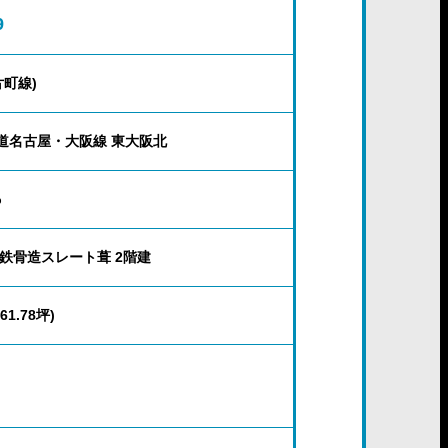
9
片町線)
道名古屋・大阪線 東大阪北
%
 鉄骨造スレート葺 2階建
161.78坪)