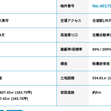
No.4017
物件番号
大東市
交通
アクセス
住道駅(JR
4月
高速乗り口
近畿自動車
建蔽率/容積率
60% / 200
構造
軽量鉄骨造
域
土地面積
534.81㎡ (
07.43㎡ (183.75坪)
前面道路
約5ｍ
.43㎡ (183.75坪)