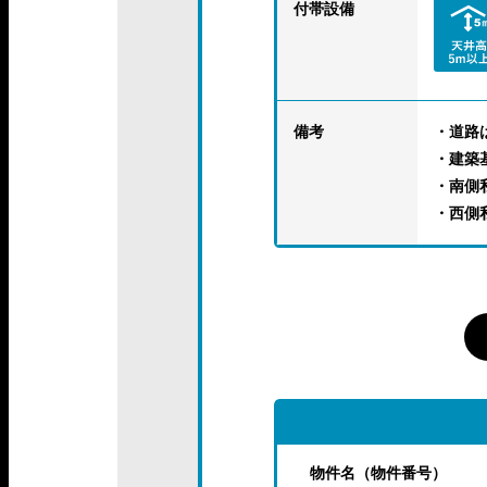
付帯設備
備考
・道路
・建築
・南側私
・西側私
物件名（物件番号）