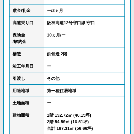
敷金/礼金
ー/2ヵ月
高速乗り口
阪神高速12号守口線 守口
保険金
10ヵ月/ー
/解約金
構造
鉄骨造 2階
竣工年月日
ー
引渡し
その他
用途地域
第一種住居地域
土地面積
ー
建物面積
1階 132.72㎡ (40.15坪)
2階 54.59㎡ (16.51坪)
合計 187.31㎡ (56.66坪)