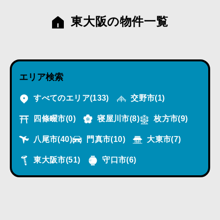
東大阪の物件一覧
エリア検索
すべてのエリア
(133)
交野市
(1)
四條畷市
(0)
寝屋川市
(8)
枚方市
(9)
八尾市
(40)
門真市
(10)
大東市
(7)
東大阪市
(51)
守口市
(6)