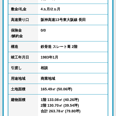
敷金/礼金
4ヵ月/2ヵ月
高速乗り口
阪神高速13号東大阪線 長田
保険金
0/0
/解約金
構造
鉄骨造 スレート葺 2階
竣工年月日
1983年1月
引渡し
相談
用途地域
商業地域
土地面積
165.49㎡ (50.06坪)
建物面積
1階 133.08㎡ (40.26坪)
2階 130.70㎡ (39.54坪)
合計 263.78㎡ (79.80坪)