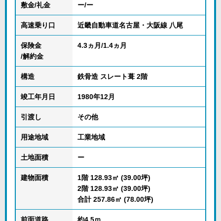
敷金/礼金
ー/ー
高速乗り口
近畿自動車道名古屋・大阪線 八尾
保険金
4.3ヵ月/1.4ヵ月
/解約金
構造
鉄骨造 スレート葺 2階
竣工年月日
1980年12月
引渡し
その他
用途地域
工業地域
土地面積
ー
建物面積
1階 128.93㎡ (39.00坪)
2階 128.93㎡ (39.00坪)
合計 257.86㎡ (78.00坪)
前面道路
約4.5ｍ