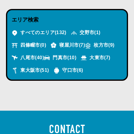
エリア検索
すべてのエリア
(132)
交野市
(1)
四條畷市
(0)
寝屋川市
(7)
枚方市
(9)
八尾市
(40)
門真市
(10)
大東市
(7)
東大阪市
(51)
守口市
(6)
CONTACT