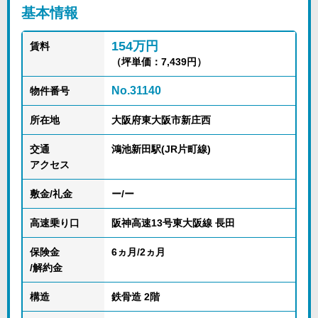
基本情報
154万円
賃料
（坪単価：7,439円）
No.31140
物件番号
所在地
大阪府東大阪市新庄西
交通
鴻池新田駅(JR片町線)
アクセス
敷金/礼金
ー/ー
高速乗り口
阪神高速13号東大阪線 長田
保険金
6ヵ月/2ヵ月
/解約金
構造
鉄骨造 2階