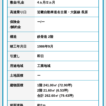
敷金/礼金
4ヵ月/2ヵ月
高速乗り口
近畿自動車道名古屋・大阪線 長原
保険金
ー/ー
/解約金
構造
鉄骨造 2階
竣工年月日
1986年9月
引渡し
即日
用途地域
工業地域
土地面積
ー
建物面積
1階 241.00㎡ (72.90坪)
2階 21.60㎡ (6.53坪)
合計 262.60㎡ (79.43坪)
前面道路
約7ｍ