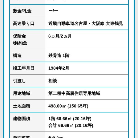
敷金/礼金
ー/ー
高速乗り口
近畿自動車道名古屋・大阪線 大東鶴見
保険金
6ヵ月/2ヵ月
/解約金
構造
鉄骨造 1階
竣工年月日
1984年2月
引渡し
相談
用途地域
第二種中高層住居専用地域
土地面積
498.00㎡ (150.65坪)
建物面積
1階 66.66㎡ (20.16坪)
合計 66.66㎡ (20.16坪)