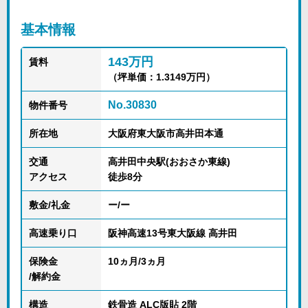
基本情報
143万円
賃料
（坪単価：1.3149万円）
No.30830
物件番号
所在地
大阪府東大阪市高井田本通
交通
高井田中央駅(おおさか東線)
アクセス
徒歩8分
敷金/礼金
ー/ー
高速乗り口
阪神高速13号東大阪線 高井田
保険金
10ヵ月/3ヵ月
/解約金
構造
鉄骨造 ALC版貼 2階