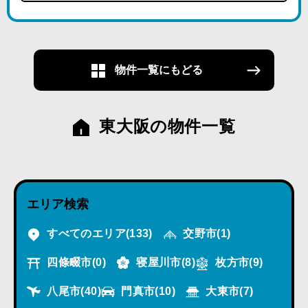
物件一覧にもどる
東大阪の物件一覧
エリア検索
すべてのエリア
(133)
交野市
(1)
四條畷市
(0)
寝屋川市
(8)
枚方市
(9)
八尾市
(40)
門真市
(10)
大東市
(7)