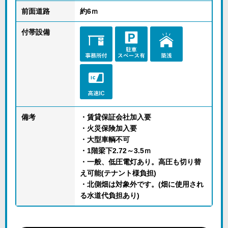
前面道路
約6ｍ
付帯設備
備考
・賃貸保証会社加入要
・火災保険加入要
・大型車輌不可
・1階梁下2.72～3.5ｍ
・一般、低圧電灯あり。高圧も切り替
え可能(テナント様負担)
・北側畑は対象外です。(畑に使用され
る水道代負担あり)