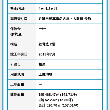
敷金/礼金
4ヵ月/2ヵ月
高速乗り口
近畿自動車道名古屋・大阪線 長原
保険金
ー/ー
/解約金
構造
鉄骨造 2階
竣工年月日
2013年7月
引渡し
相談
用途地域
工業地域
土地面積
ー
建物面積
1階 468.47㎡ (141.71坪)
2階 52.23㎡ (15.80坪)
合計 520.70㎡ (157.51坪)