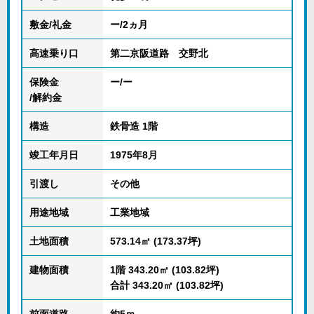
敷金/礼金
ー/2ヵ月
高速乗り口
第二京阪道路 交野北
保険金
ー/ー
/解約金
構造
鉄骨造 1階
竣工年月日
1975年8月
引渡し
その他
用途地域
工業地域
土地面積
573.14㎡ (173.37坪)
建物面積
1階 343.20㎡ (103.82坪)
合計 343.20㎡ (103.82坪)