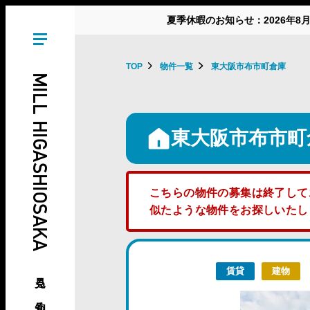
夏季休暇のお知らせ：2026年8
TOP
物件一覧
東大阪市布市町倉庫
MILL HIGASHIOSAKA
東大阪市布市町
こちらの物件の募集は終了して
似たような物件をお探しいた
賃貸
建物
見る、知る、東大阪の倉庫･工場