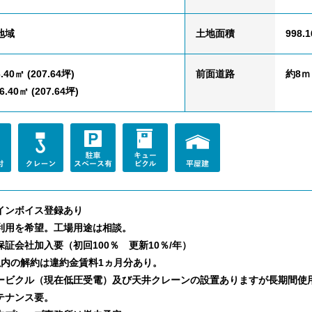
地域
土地面積
998.
.40㎡ (207.64坪)
前面道路
約8ｍ
.40㎡ (207.64坪)
インボイス登録あり
利用を希望。工場用途は相談。
保証会社加入要（初回100％ 更新10％/年）
以内の解約は違約金賃料1ヵ月分あり。
ービクル（現在低圧受電）及び天井クレーンの設置ありますが長期間使
テナンス要。