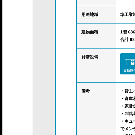
用途地域
準工業
建物面積
1階 686
合計 686
付帯設備
備考
・貸主
・倉庫
・家賃
・2年
・キュ
でメン