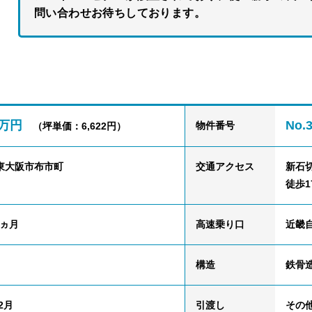
問い合わせお待ちしております。
.5万円
No.
物件番号
（坪単価：6,622円）
東大阪市布市町
交通
アクセス
新石
徒歩1
1ヵ月
高速乗り口
近畿
構造
鉄骨造
2月
引渡し
その