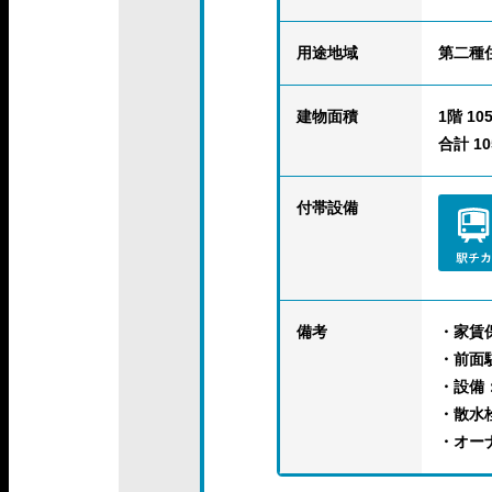
用途地域
第二種
建物面積
1階 105
合計 105
付帯設備
備考
・家賃
・前面
・設備
・散水
・オー