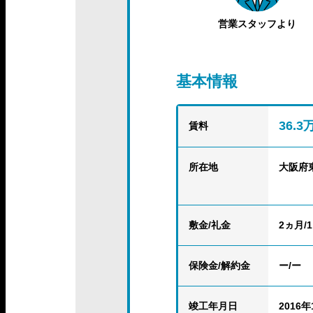
営業スタッフより
基本情報
36.
賃料
所在地
大阪府
敷金/礼金
2ヵ月/
保険金
/解約金
ー/ー
竣工年月日
2016年