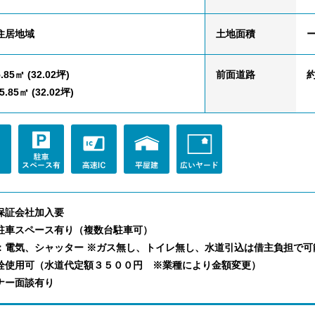
住居地域
土地面積
.85㎡ (32.02坪)
前面道路
約
.85㎡ (32.02坪)
保証会社加入要
駐車スペース有り（複数台駐車可）
：電気、シャッター ※ガス無し、トイレ無し、水道引込は借主負担で可
栓使用可（水道代定額３５００円 ※業種により金額変更）
ナー面談有り