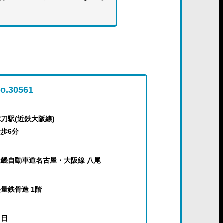
o.30561
弥刀駅(近鉄大阪線)
徒歩6分
近畿自動車道名古屋・大阪線 八尾
量鉄骨造 1階
即日