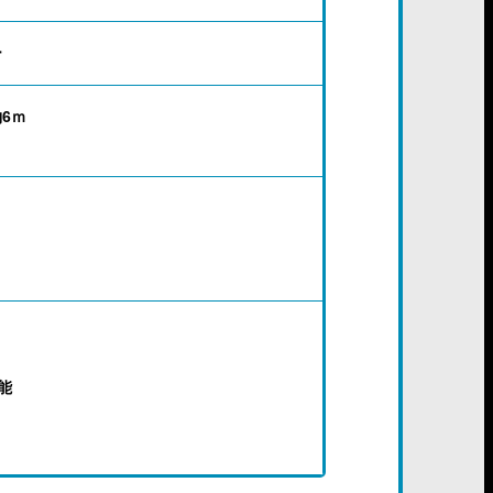
ー
6ｍ
能