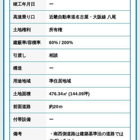
竣工年月日
ー
高速乗り口
近畿自動車道名古屋・大阪線 八尾
土地権利
所有権
建蔽率/容積率
60% / 200%
引渡し
相談
構造
ー
用途地域
準住居地域
土地面積
476.34㎡ (144.09坪)
前面道路
約20ｍ
付帯設備
ー
備考
・南西側道路は建築基準法の道路では