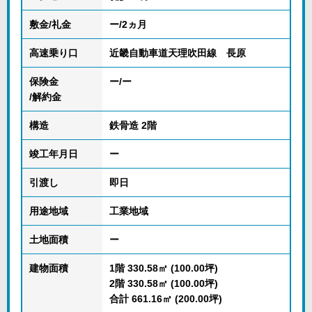
敷金/礼金
ー/2ヵ月
高速乗り口
近畿自動車道天理吹田線 長原
保険金
ー/ー
/解約金
構造
鉄骨造 2階
竣工年月日
ー
引渡し
即日
用途地域
工業地域
土地面積
ー
建物面積
1階 330.58㎡ (100.00坪)
2階 330.58㎡ (100.00坪)
合計 661.16㎡ (200.00坪)