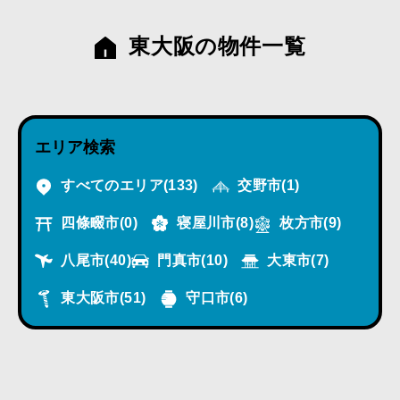
東大阪の物件一覧
エリア検索
すべてのエリア
(133)
交野市
(1)
四條畷市
(0)
寝屋川市
(8)
枚方市
(9)
八尾市
(40)
門真市
(10)
大東市
(7)
東大阪市
(51)
守口市
(6)