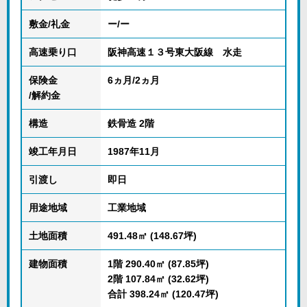
敷金/礼金
ー/ー
高速乗り口
阪神高速１３号東大阪線 水走
保険金
6ヵ月/2ヵ月
/解約金
構造
鉄骨造 2階
竣工年月日
1987年11月
引渡し
即日
用途地域
工業地域
土地面積
491.48㎡ (148.67坪)
建物面積
1階 290.40㎡ (87.85坪)
2階 107.84㎡ (32.62坪)
合計 398.24㎡ (120.47坪)