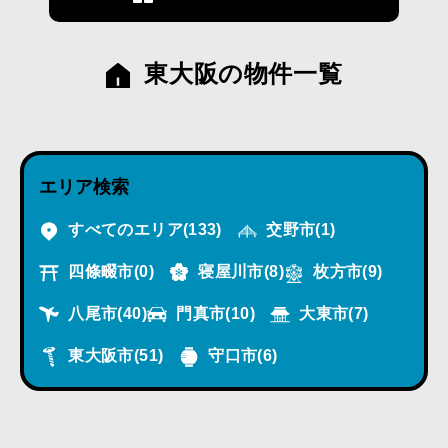
東大阪の物件一覧
エリア検索
すべてのエリア
(133)
交野市
(1)
四條畷市
(0)
寝屋川市
(8)
枚方市
(9)
八尾市
(40)
門真市
(10)
大東市
(7)
東大阪市
(51)
守口市
(6)