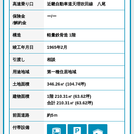
高速乗り口
近畿自動車道天理吹田線 八尾
保険金
ー/ー
/解約金
構造
軽量鉄骨造 1階
竣工年月日
1965年2月
引渡し
相談
用途地域
第一種住居地域
土地面積
346.26㎡ (104.74坪)
建物面積
1階 210.31㎡ (63.62坪)
合計 210.31㎡ (63.62坪)
前面道路
約5ｍ
付帯設備