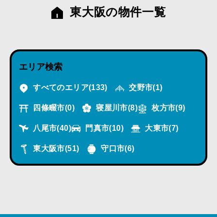
東大阪の物件一覧
エリア検索
すべてのエリア
(133)
交野市
(1)
四條畷市
(0)
寝屋川市
(8)
枚方市
(9)
八尾市
(40)
門真市
(10)
大東市
(7)
東大阪市
(51)
守口市
(6)