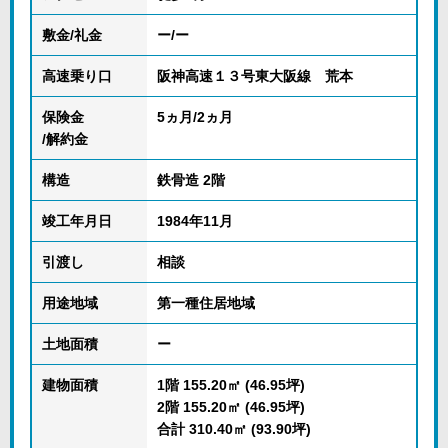
敷金/礼金
ー/ー
高速乗り口
阪神高速１３号東大阪線 荒本
保険金
5ヵ月/2ヵ月
/解約金
構造
鉄骨造 2階
竣工年月日
1984年11月
引渡し
相談
用途地域
第一種住居地域
土地面積
ー
建物面積
1階 155.20㎡ (46.95坪)
2階 155.20㎡ (46.95坪)
合計 310.40㎡ (93.90坪)