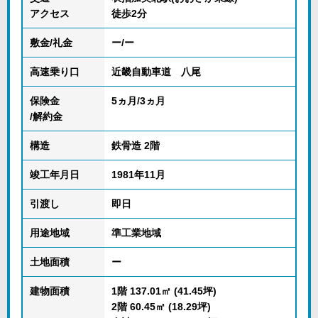
アクセス
徒歩2分
敷金/礼金
ー/ー
高速乗り口
近畿自動車道 八尾
保険金
5ヵ月/3ヵ月
/解約金
構造
鉄骨造 2階
竣工年月日
1981年11月
引渡し
即日
用途地域
準工業地域
土地面積
ー
建物面積
1階 137.01㎡ (41.45坪)
2階 60.45㎡ (18.29坪)