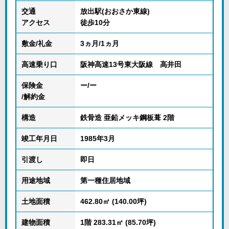
交通
放出駅(おおさか東線)
アクセス
徒歩10分
敷金/礼金
3ヵ月/1ヵ月
高速乗り口
阪神高速13号東大阪線 高井田
保険金
ー/ー
/解約金
構造
鉄骨造 亜鉛メッキ鋼板葺 2階
竣工年月日
1985年3月
引渡し
即日
用途地域
第一種住居地域
土地面積
462.80㎡ (140.00坪)
建物面積
1階 283.31㎡ (85.70坪)