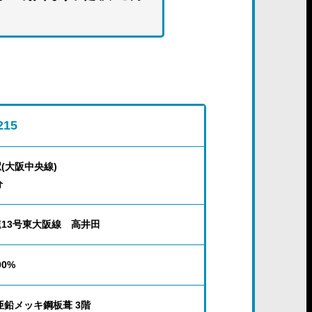
215
(大阪中央線)
分
13号東大阪線 高井田
00%
亜鉛メッキ鋼板葺 3階