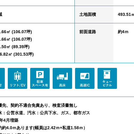
域
土地面積
493.51㎡
.66㎡ (106.07坪)
前面道路
約4ｍ
.66㎡ (106.07坪)
.50㎡ (89.39坪)
.82㎡ (301.53坪)
優先、契約不適合免責あり、検査済書無し
水：公営水道、汚水：公共下水、ガス、都市ガス
3年4月増築
約4.0ｍあります(幅員は2.42ｍ+私道1.58ｍ）