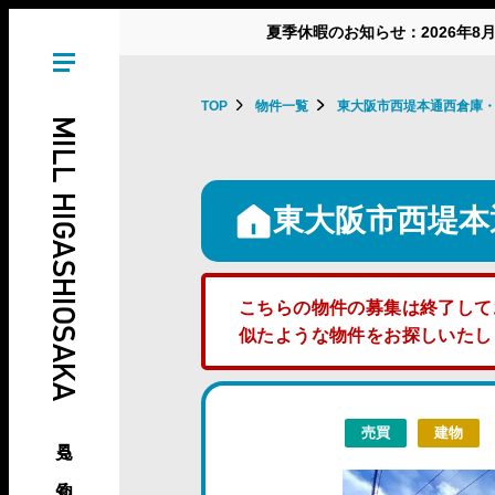
夏季休暇のお知らせ：2026年8
TOP
物件一覧
東大阪市西堤本通西倉庫
MILL HIGASHIOSAKA
東大阪市西堤本
こちらの物件の募集は終了して
似たような物件をお探しいた
売買
建物
見る、知る、東大阪の倉庫･工場