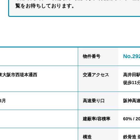
覧をお待ちしております。
No.29
物件番号
東大阪市西堤本通西
交通
アクセス
高井田駅
徒歩11
3月
高速乗り口
阪神高速
建蔽率/容積率
60% / 2
構造
鉄骨造 