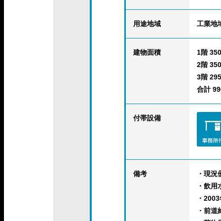
用途地域
工業地
建物面積
1階 350
2階 350
3階 295
合計 996
付帯設備
備考
・現況
・飲用
・200
・前道約