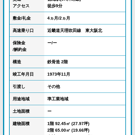
アクセス
徒歩9分
敷金/礼金
4ヵ月/2ヵ月
高速乗り口
近畿道天理吹田線 東大阪北
保険金
ー/ー
/解約金
構造
鉄骨造 2階
竣工年月日
1973年11月
引渡し
その他
用途地域
準工業地域
土地面積
ー
建物面積
1階 92.45㎡ (27.97坪)
2階 65.00㎡ (19.66坪)