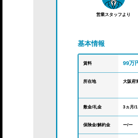
営業スタッフより
基本情報
99万
賃料
所在地
大阪府
敷金/礼金
3ヵ月/
保険金
/解約金
ー/ー