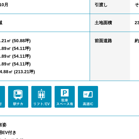
10月
引渡し
そ
域
土地面積
2
.21㎡ (50.88坪)
前面道路
約
.89㎡ (54.11坪)
.89㎡ (54.11坪)
.89㎡ (54.11坪)
.88㎡ (213.21坪)
有姿
用EV付き