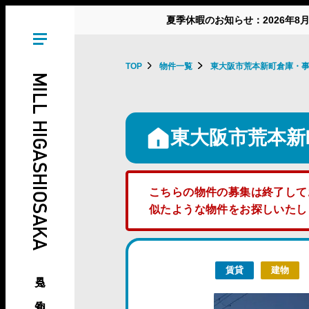
夏季休暇のお知らせ：2026年8
TOP
物件一覧
東大阪市荒本新町倉庫・
MILL HIGASHIOSAKA
東大阪市荒本新
こちらの物件の募集は終了して
似たような物件をお探しいた
賃貸
建物
見る、知る、東大阪の倉庫･工場