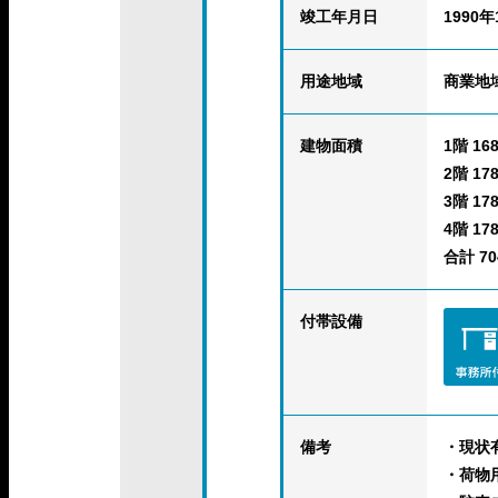
竣工年月日
1990年
用途地域
商業地
建物面積
1階 168
2階 178
3階 178
4階 178
合計 704
付帯設備
備考
・現状
・荷物