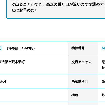
ぐ出ることができ、高速の乗り口が近いので交通のア
せはお早めに♪
円
N
物件番号
（坪単価：4,643円）
東大阪市荒本新町
交通
アクセス
荒
徒
1ヵ月
高速乗り口
阪
構造
鉄