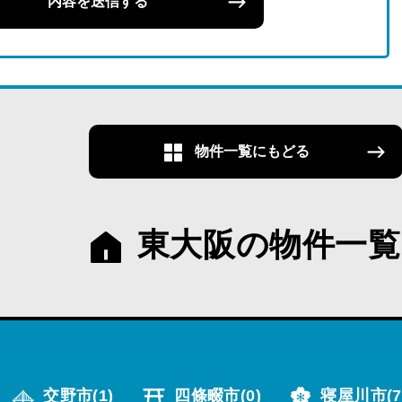
内容を送信する
物件一覧にもどる
東大阪の物件一覧
交野市
(1)
四條畷市
(0)
寝屋川市
(7