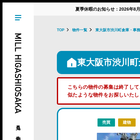
夏季休暇のお知らせ：2026年8
TOP
物件一覧
東大阪市渋川町倉庫・事
MILL HIGASHIOSAKA
東大阪市渋川町
こちらの物件の募集は終了して
似たような物件をお探しいた
売買
建物
見る、知る、東大阪の倉庫･工場