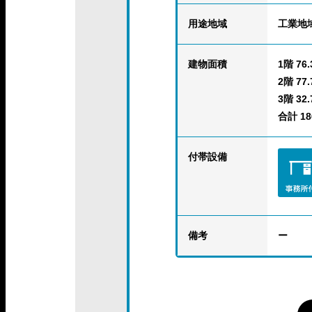
用途地域
工業地
建物面積
1階 76.
2階 77.
3階 32.
合計 186
付帯設備
備考
ー