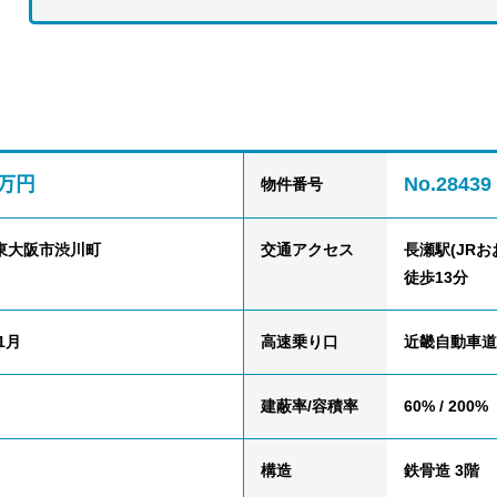
0万円
No.28439
物件番号
東大阪市渋川町
交通
アクセス
長瀬駅(JRお
徒歩13分
1月
高速乗り口
近畿自動車道
建蔽率/容積率
60% / 200%
構造
鉄骨造 3階