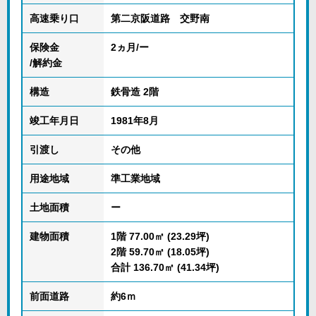
高速乗り口
第二京阪道路 交野南
保険金
2ヵ月/ー
/解約金
構造
鉄骨造 2階
竣工年月日
1981年8月
引渡し
その他
用途地域
準工業地域
土地面積
ー
建物面積
1階 77.00㎡ (23.29坪)
2階 59.70㎡ (18.05坪)
合計 136.70㎡ (41.34坪)
前面道路
約6ｍ