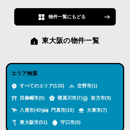
物件一覧にもどる
東大阪の物件一覧
エリア検索
すべてのエリア
(132)
交野市
(1)
四條畷市
(0)
寝屋川市
(7)
枚方市
(9)
八尾市
(40)
門真市
(10)
大東市
(7)
東大阪市
(51)
守口市
(6)