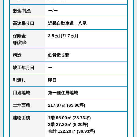
敷金/礼金
ー/ー
高速乗り口
近畿自動車道 八尾
保険金
3.5ヵ月/1.7ヵ月
/解約金
構造
鉄骨造 2階
竣工年月日
ー
引渡し
即日
用途地域
第一種住居地域
土地面積
217.87㎡ (65.90坪)
建物面積
1階 95.00㎡ (28.73坪)
2階 27.20㎡ (8.20坪)
合計 122.20㎡ (36.93坪)