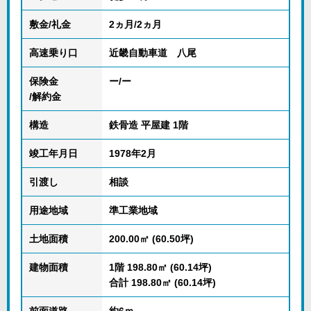
敷金/礼金
2ヵ月/2ヵ月
高速乗り口
近畿自動車道 八尾
保険金
ー/ー
/解約金
構造
鉄骨造 平屋建 1階
竣工年月日
1978年2月
引渡し
相談
用途地域
準工業地域
土地面積
200.00㎡ (60.50坪)
建物面積
1階 198.80㎡ (60.14坪)
合計 198.80㎡ (60.14坪)