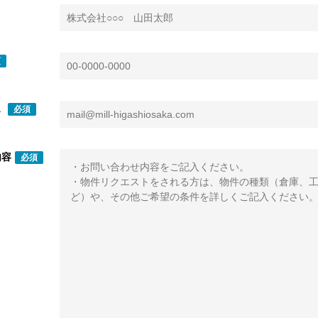
須
ス
必須
内容
必須