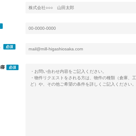
須
ス
必須
内容
必須