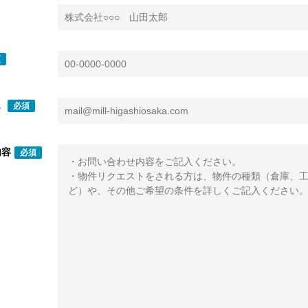
須
ス
必須
内容
必須