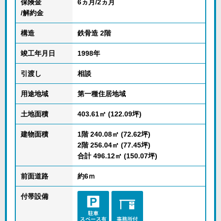
保険金
6ヵ月/2ヵ月
/解約金
構造
鉄骨造 2階
竣工年月日
1998年
引渡し
相談
用途地域
第一種住居地域
土地面積
403.61㎡ (122.09坪)
建物面積
1階 240.08㎡ (72.62坪)
2階 256.04㎡ (77.45坪)
合計 496.12㎡ (150.07坪)
前面道路
約6ｍ
付帯設備