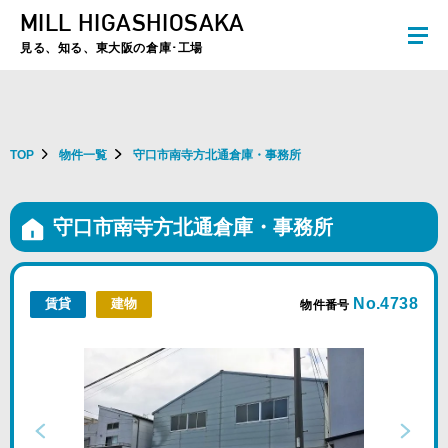
MILL HIGASHIOSAKA
夏季休暇のお知らせ：2026年8月8日(土)～8月16日(日)まで休業とさせていた
だきます。ご不便をおかけしますがよろしくお願いします。
見る、知る、東大阪の倉庫･工場
TOP
物件一覧
守口市南寺方北通倉庫・事務所
守口市南寺方北通倉庫・事務所
No.4738
賃貸
建物
物件番号