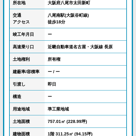
所在地
大阪府八尾市太田新町
交通
八尾南駅(大阪谷町線)
アクセス
徒歩18分
竣工年月日
ー
高速乗り口
近畿自動車道名古屋・大阪線 長原
土地権利
所有権
建蔽率/容積率
ー / ー
引渡し
即日
構造
ー
用途地域
準工業地域
土地面積
757.01㎡ (228.99坪)
建物面積
1階 311.25㎡ (94.15坪)