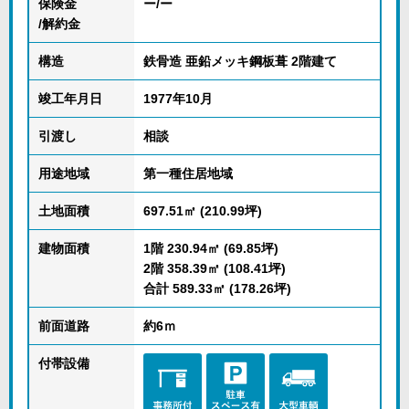
保険金
ー/ー
/解約金
構造
鉄骨造 亜鉛メッキ鋼板葺 2階建て
竣工年月日
1977年10月
引渡し
相談
用途地域
第一種住居地域
土地面積
697.51㎡ (210.99坪)
建物面積
1階 230.94㎡ (69.85坪)
2階 358.39㎡ (108.41坪)
合計 589.33㎡ (178.26坪)
前面道路
約6ｍ
付帯設備