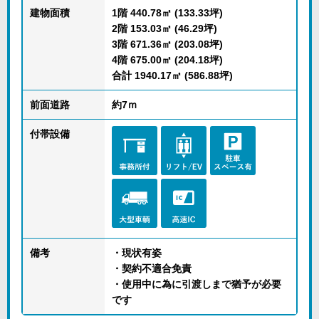
建物面積
1階 440.78㎡ (133.33坪)
2階 153.03㎡ (46.29坪)
3階 671.36㎡ (203.08坪)
4階 675.00㎡ (204.18坪)
合計 1940.17㎡ (586.88坪)
前面道路
約7ｍ
付帯設備
備考
・現状有姿
・契約不適合免責
・使用中に為に引渡しまで猶予が必要
です