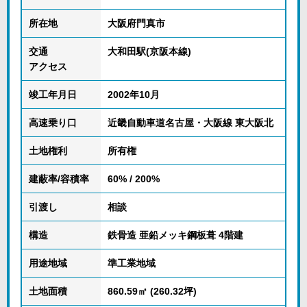
所在地
大阪府門真市
交通
大和田駅(京阪本線)
アクセス
竣工年月日
2002年10月
高速乗り口
近畿自動車道名古屋・大阪線 東大阪北
土地権利
所有権
建蔽率/容積率
60% / 200%
引渡し
相談
構造
鉄骨造 亜鉛メッキ鋼板葺 4階建
用途地域
準工業地域
土地面積
860.59㎡ (260.32坪)