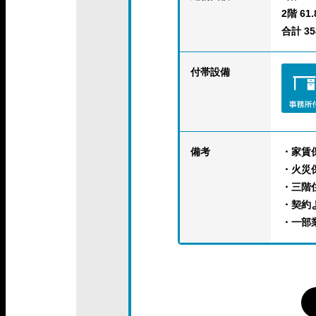
2階 61.
合計 358
付帯設備
備考
・家賃
・火災
・三階
・契約
・一部