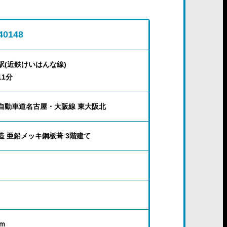
40148
駅(近鉄けいはんな線)
11分
自動車道名古屋・大阪線 東大阪北
造 亜鉛メッキ鋼板葺 3階建て
ｍ