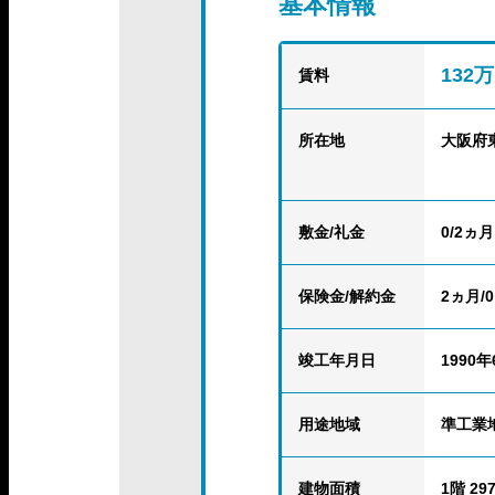
基本情報
132
賃料
所在地
大阪府
敷金/礼金
0/2ヵ月
保険金
/解約金
2ヵ月/0
竣工年月日
1990年
用途地域
準工業
建物面積
1階 297