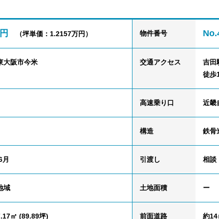
万円
No.
物件番号
（坪単価：1.2157万円）
東大阪市今米
交通
アクセス
吉田
徒歩
高速乗り口
近畿
構造
鉄骨
6月
引渡し
相談
地域
土地面積
ー
.17㎡ (89.89坪)
前面道路
約14