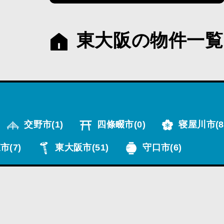
東大阪の物件一覧
交野市
(1)
四條畷市
(0)
寝屋川市
(8
市
(7)
東大阪市
(51)
守口市
(6)