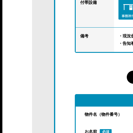
付帯設備
備考
・現況
・告知
物件名（物件番号）
お名前
必須