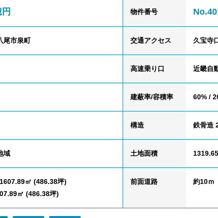
億円
No.40
物件番号
八尾市泉町
交通
アクセス
久宝寺口
高速乗り口
近畿自
建蔽率/容積率
60% / 
構造
鉄骨造 
地域
土地面積
1319.6
607.89㎡ (486.38坪)
前面道路
約10ｍ
7.89㎡ (486.38坪)