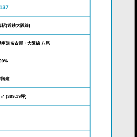
137
駅(近鉄大阪線)
動車道名古屋・大阪線 八尾
200%
2階建
5㎡ (399.19坪)