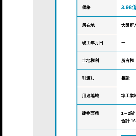
3.98
価格
所在地
大阪府
竣工年月日
ー
土地権利
所有権
引渡し
相談
用途地域
準工業
建物面積
1～2階 1
合計 160