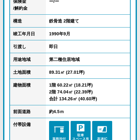
保険金
ー/ー
/解約金
構造
鉄骨造 2階建て
竣工年月日
1990年9月
引渡し
即日
用途地域
第二種住居地域
土地面積
89.31㎡ (27.01坪)
建物面積
1階 60.22㎡ (18.21坪)
2階 74.04㎡ (22.39坪)
合計 134.26㎡ (40.60坪)
前面道路
約4.5ｍ
付帯設備