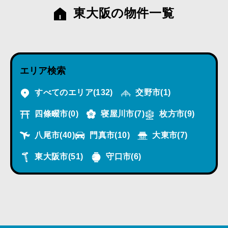
東大阪の物件一覧
エリア検索
すべてのエリア
(132)
交野市
(1)
四條畷市
(0)
寝屋川市
(7)
枚方市
(9)
八尾市
(40)
門真市
(10)
大東市
(7)
東大阪市
(51)
守口市
(6)