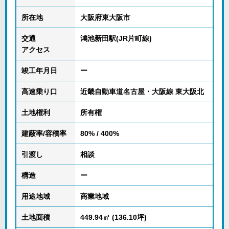
所在地
大阪府東大阪市
交通
鴻池新田駅(JR片町線)
アクセス
竣工年月日
ー
高速乗り口
近畿自動車道名古屋・大阪線 東大阪北
土地権利
所有権
建蔽率/容積率
80% / 400%
引渡し
相談
構造
ー
用途地域
商業地域
土地面積
449.94㎡ (136.10坪)