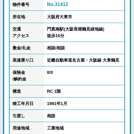
No.31412
物件番号
所在地
大阪府大東市
交通
門真南駅(大阪長堀鶴見緑地線)
アクセス
徒歩16分
敷金/礼金
相談/相談
高速乗り口
近畿自動車道名古屋・大阪線 大東鶴見
保険金
0/0
/解約金
構造
RC 1階
竣工年月日
1981年1月
引渡し
相談
用途地域
工業地域