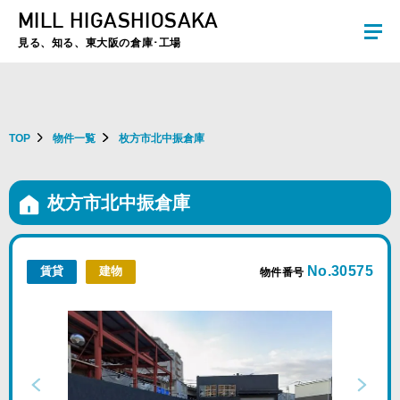
MILL HIGASHIOSAKA
夏季休暇のお知らせ：2026年8月8日(土)～8月16日(日)まで休業とさせていた
だきます。ご不便をおかけしますがよろしくお願いします。
見る、知る、東大阪の倉庫･工場
TOP
物件一覧
枚方市北中振倉庫
枚方市北中振倉庫
No.30575
賃貸
建物
物件番号