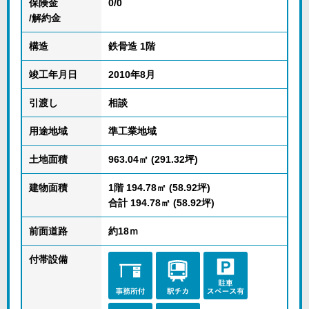
保険金
0/0
/解約金
構造
鉄骨造 1階
竣工年月日
2010年8月
引渡し
相談
用途地域
準工業地域
土地面積
963.04㎡ (291.32坪)
建物面積
1階 194.78㎡ (58.92坪)
合計 194.78㎡ (58.92坪)
前面道路
約18ｍ
付帯設備