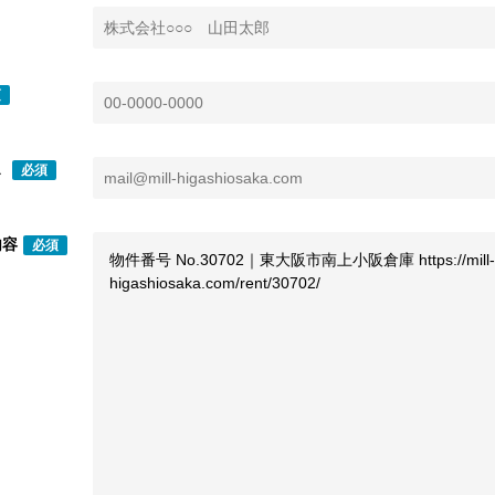
須
ス
必須
内容
必須